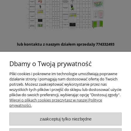
lub kontaktu z naszym działem sprzedaży 774332493
Dbamy o Twoją prywatność
Zielona pracownia ekopracownia, OZE
Pliki cookies i pokrewne im technologie umożliwiają poprawne
działanie strony i pomagają nam dostosować ofertę do Twoich
«
1
2
3
4
5
6
»
potrzeb. Możesz zaakceptować wykorzystanie przez nas
wszystkich tych plików i przejść do sklepu lub dostosować użycie
plików do swoich preferencji, wybierając opcję "Dostosuj zgody".
Informacje
Więcej o plikach cookies przeczytasz w naszej Polityce
prywatności.
Meble szkolne
zaakceptuj tylko niezbędne
Pomoce dydaktyczne