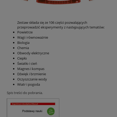
Zestaw składa się ze 106 części pozwalających
przeprowadzić eksperymenty z następujących tematów:
Powietrze
Wagi i równoważnie
Biologia
Chemia
Obwody elektryczne
Ciepło
Światło i cień
Magnes i kompas
Dźwięk i brzmienie
Oczyszczanie wody
Wiatr i pogoda
Spis treści do pobrania.