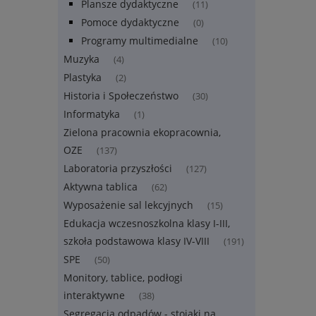
Plansze dydaktyczne
(11)
Pomoce dydaktyczne
(0)
Programy multimedialne
(10)
Muzyka
(4)
Plastyka
(2)
Historia i Społeczeństwo
(30)
Informatyka
(1)
Zielona pracownia ekopracownia,
OZE
(137)
Laboratoria przyszłości
(127)
Aktywna tablica
(62)
Wyposażenie sal lekcyjnych
(15)
Edukacja wczesnoszkolna klasy I-III,
szkoła podstawowa klasy IV-VIII
(191)
SPE
(50)
Monitory, tablice, podłogi
interaktywne
(38)
Segregacja odpadów - stojaki na