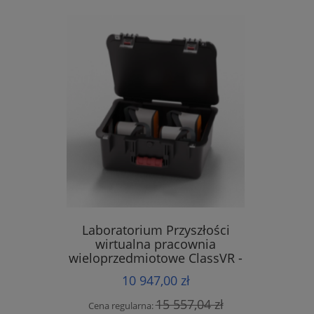
Laboratorium Przyszłości
wirtualna pracownia
wieloprzedmiotowe ClassVR -
zestaw 4 sztuk gogle Premium
10 947,00 zł
15 557,04 zł
Cena regularna: