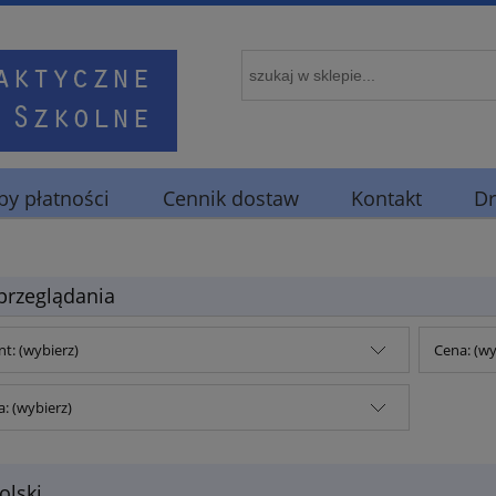
y płatności
Cennik dostaw
Kontakt
Dr
przeglądania
t: (wybierz)
Cena: (wy
: (wybierz)
olski