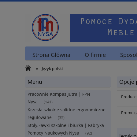
Strona Główna
O firmie
Sposob
»
Język polski
Menu
Opcje 
Pracownie Kompas Jutra | FPN
Producen
Nysa
(141)
Krzesła szkolne solidne ergonomiczne
Promocja
regulowane
(35)
Stoły, ławki szkolne i biurka | Fabryka
Pomocy Naukowych Nysa
(92)
Język p