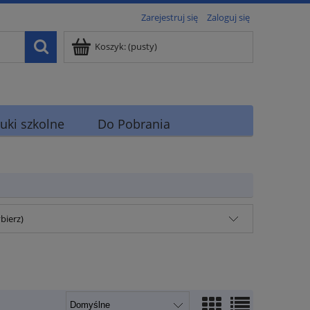
Zarejestruj się
Zaloguj się
Koszyk:
(pusty)
uki szkolne
Do Pobrania
bierz)