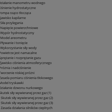
 Działanie manometru wodnego
Ciśnienie hydrostatyczne
Pompa ssąco tłocząca
Zjawisko kapilarne
 Siła przylegania
 Napięcie powierzchniowe
2 Wypór hydrostatyczny
3 Model areometru
 Pływanie i tonięcie
 Wykorzystanie siły wody
Powietrze jest namacalne
Sprężanie i rozprężanie gazu
Zjawisko ciśnienia atmosferycznego
Próżnia i nadciśnienie
Tworzenie niskiej próżni
Zasada pomiaru ciśnienia tłokowego
Model tryskawki
 Działanie dzwonu nurkowego
Skutek siły wywieranej przez gaz (1)
 Skutek siły wywieranej przez gaz (2)
 Skutek siły wywieranej przez gaz (3)
 Zasada działania silników cieplnych