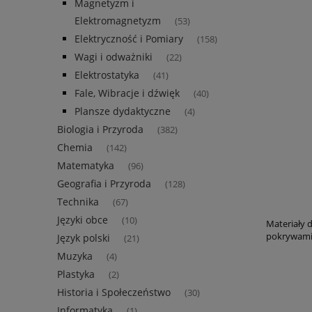
Magnetyzm i
Elektromagnetyzm
(53)
Elektryczność i Pomiary
(158)
Wagi i odważniki
(22)
Elektrostatyka
(41)
Fale, Wibracje i dźwięk
(40)
Plansze dydaktyczne
(4)
Biologia i Przyroda
(382)
Chemia
(142)
Matematyka
(96)
Geografia i Przyroda
(128)
Technika
(67)
Języki obce
(10)
Materiały 
pokrywami
Język polski
(21)
Muzyka
(4)
Plastyka
(2)
Historia i Społeczeństwo
(30)
Informatyka
(1)