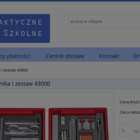
y płatności
Cennik dostaw
Kontakt
Dr
I zestaw 43000
ika I zestaw 43000
Cena brutt
Cena netto
szt