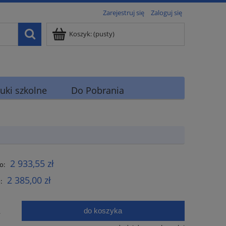
Zarejestruj się
Zaloguj się
Koszyk:
(pusty)
uki szkolne
Do Pobrania
2 933,55 zł
o:
2 385,00 zł
:
do koszyka
.