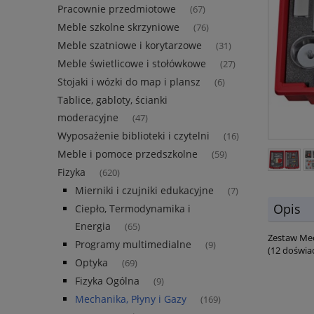
Pracownie przedmiotowe
(67)
Meble szkolne skrzyniowe
(76)
Meble szatniowe i korytarzowe
(31)
Meble świetlicowe i stołówkowe
(27)
Stojaki i wózki do map i plansz
(6)
Tablice, gabloty, ścianki
moderacyjne
(47)
Wyposażenie biblioteki i czytelni
(16)
Meble i pomoce przedszkolne
(59)
Fizyka
(620)
Mierniki i czujniki edukacyjne
(7)
Opis
Ciepło, Termodynamika i
Energia
(65)
Zestaw Mec
Programy multimedialne
(9)
(12 doświad
Optyka
(69)
Fizyka Ogólna
(9)
Mechanika, Płyny i Gazy
(169)