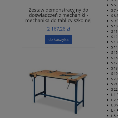
S 6 
Zestaw demonstracyjny do
S 7 
doświadczeń z mechaniki -
S 8 
mechanika do tablicy szkolnej
S 9 
S 1
2 167,26 zł
S 11
S 12
do koszyka
S 13
S 1
S 15
S 1
S 1
S 18
S 19
S 20
S 2
S 22
L 1 
L 2 
L 3
L 4 
L 5 