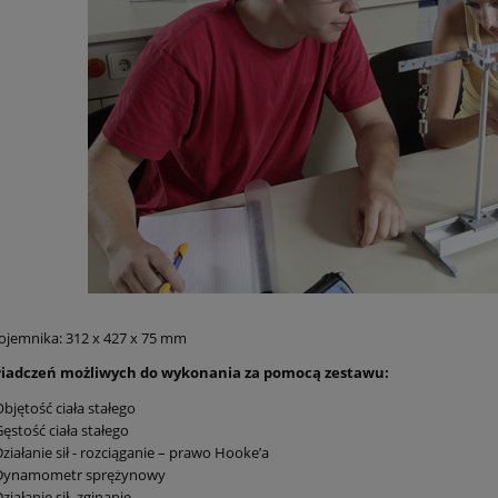
jemnika: 312 x 427 x 75 mm
wiadczeń możliwych do wykonania za pomocą zestawu:
Objętość ciała stałego
Gęstość ciała stałego
Działanie sił - rozciąganie – prawo Hooke’a
 Dynamometr sprężynowy
Działanie sił- zginanie