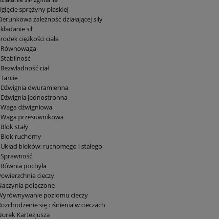
Ugięcie sprężyny płaskiej
Kierunkowa zależność działającej siły
Składanie sił
Środek ciężkości ciała
0 Równowaga
 Stabilność
 Bezwładność ciał
 Tarcie
4 Dźwignia dwuramienna
 Dźwignia jednostronna
6 Waga dźwigniowa
7 Waga przesuwnikowa
 Blok stały
 Blok ruchomy
 Układ bloków: ruchomego i stałego
1 Sprawność
 Równia pochyła
Powierzchnia cieczy
Naczynia połączone
 Wyrównywanie poziomu cieczy
Rozchodzenie się ciśnienia w cieczach
Nurek Kartezjusza