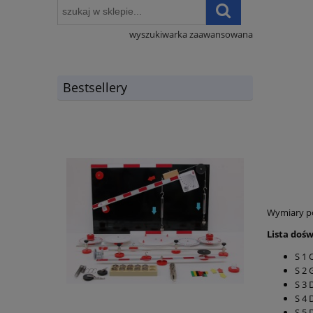
wyszukiwarka zaawansowana
Bestsellery
Wymiary po
Lista doś
S 1 
S 2 
S 3 
S 4
S 5 