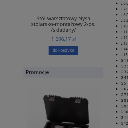
L 6
L 7 
L 8 
Stół warsztatowy Nysa
L 9 
stolarsko-montażowy 2-os.
L 10
/składany/
L 11
L 1
1 696,17 zł
L 1
L 14
do koszyka
L 15
G 1 
G 2 
Promocje
G 3 
G 4 
G 5 
G 6 
G 7 
G 8
G 9 
G 10
G 11
G 12