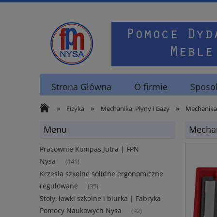
Strona Główna
O firmie
Sposob
»
»
»
Fizyka
Mechanika, Płyny i Gazy
Mechanika 
Menu
Mechan
Pracownie Kompas Jutra | FPN
Nysa
(141)
Krzesła szkolne solidne ergonomiczne
regulowane
(35)
Stoły, ławki szkolne i biurka | Fabryka
Pomocy Naukowych Nysa
(92)