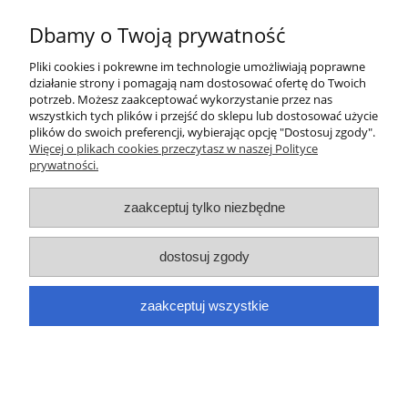
do koszyka
Dbamy o Twoją prywatność
Pliki cookies i pokrewne im technologie umożliwiają poprawne
działanie strony i pomagają nam dostosować ofertę do Twoich
«
1
2
3
»
potrzeb. Możesz zaakceptować wykorzystanie przez nas
wszystkich tych plików i przejść do sklepu lub dostosować użycie
plików do swoich preferencji, wybierając opcję "Dostosuj zgody".
Informacje
Więcej o plikach cookies przeczytasz w naszej Polityce
prywatności.
Meble szkolne
zaakceptuj tylko niezbędne
Pomoce dydaktyczne
dostosuj zgody
Płatności i dostawa
zaakceptuj wszystkie
Moje konto
pokaż pełną wersję strony
Sklep internetowy Shoper Premium