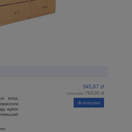
945,87 zł
769,00 zł
Cena netto:
ych NYSA.
do koszyka
ezpieczone
iają wybór
mieszczeń
0 mm