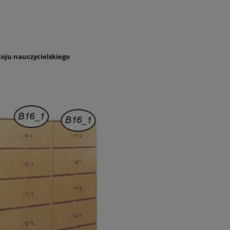
oju nauczycielskiego