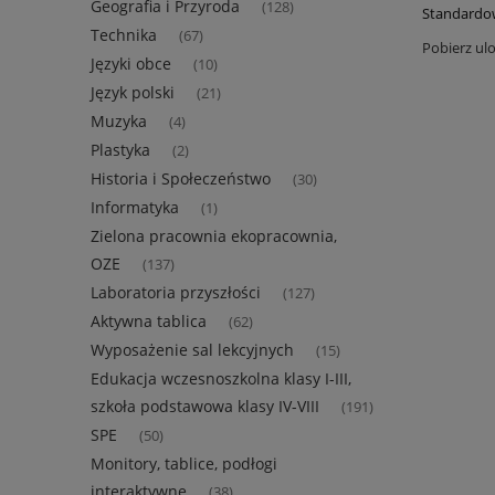
Geografia i Przyroda
(128)
Standardow
Technika
(67)
Pobierz ul
Języki obce
(10)
Język polski
(21)
Muzyka
(4)
Plastyka
(2)
Historia i Społeczeństwo
(30)
Informatyka
(1)
Zielona pracownia ekopracownia,
OZE
(137)
Laboratoria przyszłości
(127)
Aktywna tablica
(62)
Wyposażenie sal lekcyjnych
(15)
Edukacja wczesnoszkolna klasy I-III,
szkoła podstawowa klasy IV-VIII
(191)
SPE
(50)
Monitory, tablice, podłogi
interaktywne
(38)