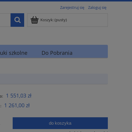
Zarejestruj się
Zaloguj się
Koszyk:
(pusty)
uki szkolne
Do Pobrania
1 551,03 zł
o:
1 261,00 zł
:
do koszyka
.