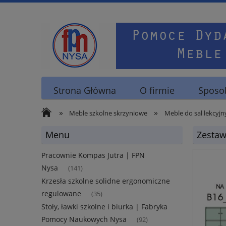
Strona Główna
O firmie
Sposob
»
»
Meble szkolne skrzyniowe
Meble do sal lekcyjn
Menu
Zesta
Pracownie Kompas Jutra | FPN
Nysa
(141)
Krzesła szkolne solidne ergonomiczne
regulowane
(35)
Stoły, ławki szkolne i biurka | Fabryka
Pomocy Naukowych Nysa
(92)