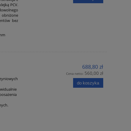
lejką PCV.
dowolnego
a obniżone
mentów bez
0 mm
688,80 zł
560,00 zł
Cena netto:
rzyniowych
do koszyka
ywidualnie
posażenia
nych.