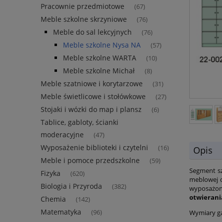
Pracownie przedmiotowe
(67)
Meble szkolne skrzyniowe
(76)
Meble do sal lekcyjnych
(76)
Meble szkolne Nysa NA
(57)
Meble szkolne WARTA
(10)
Meble szkolne Michał
(8)
Meble szatniowe i korytarzowe
(31)
Meble świetlicowe i stołówkowe
(27)
Stojaki i wózki do map i plansz
(6)
Tablice, gabloty, ścianki
moderacyjne
(47)
Wyposażenie biblioteki i czytelni
(16)
Opis
Meble i pomoce przedszkolne
(59)
Segment sz
Fizyka
(620)
meblowej o
Biologia i Przyroda
(382)
wyposażon
otwierani
Chemia
(142)
Matematyka
(96)
Wymiary ga