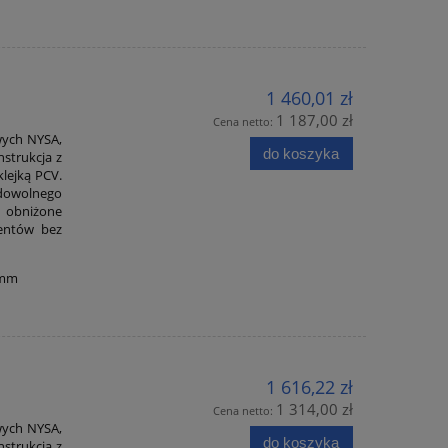
1 460,01 zł
1 187,00 zł
Cena netto:
wych NYSA,
do koszyka
strukcja z
lejką PCV.
dowolnego
a obniżone
mentów bez
0 mm
1 616,22 zł
1 314,00 zł
Cena netto:
wych NYSA,
do koszyka
strukcja z