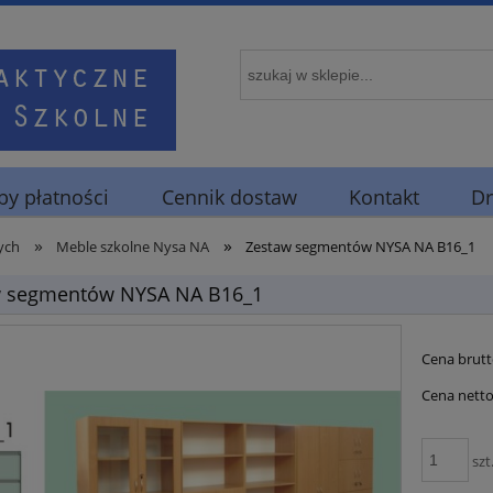
y płatności
Cennik dostaw
Kontakt
Dr
»
»
ych
Meble szkolne Nysa NA
Zestaw segmentów NYSA NA B16_1
w segmentów NYSA NA B16_1
Cena brutt
Cena netto
szt