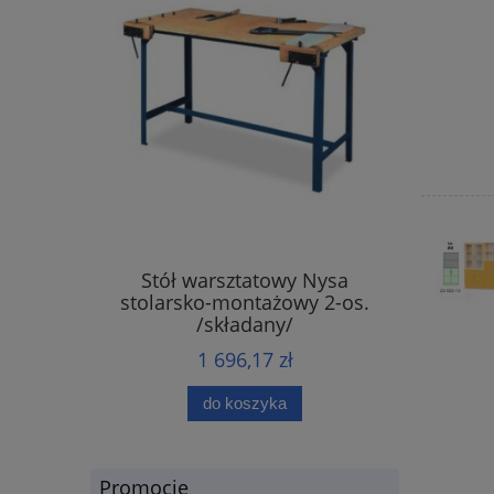
Stół warsztatowy Nysa
stolarsko-montażowy 2-os.
/składany/
1 696,17 zł
do koszyka
Promocje