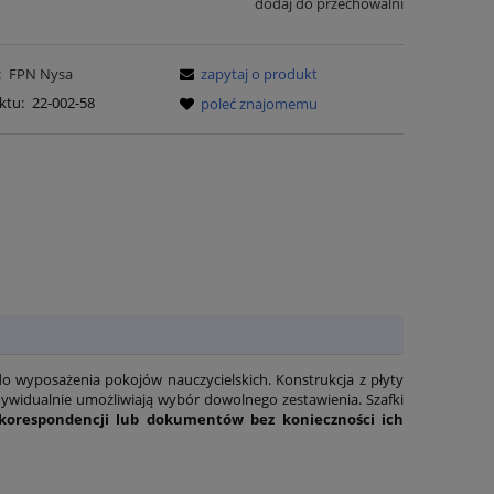
dodaj do przechowalni
:
FPN Nysa
zapytaj o produkt
ktu:
22-002-58
poleć znajomemu
 wyposażenia pokojów nauczycielskich. Konstrukcja z płyty
widualnie umożliwiają wybór dowolnego zestawienia. Szafki
 korespondencji lub dokumentów bez konieczności ich