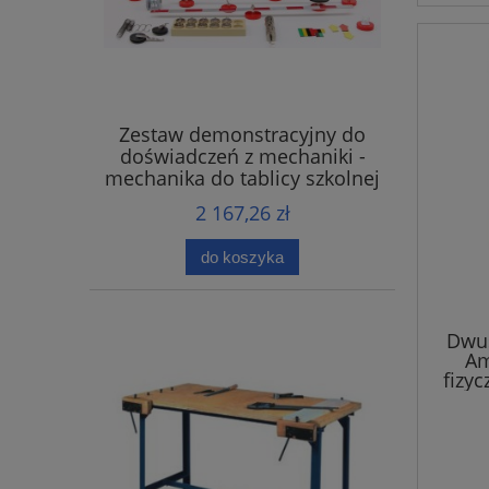
Zestaw demonstracyjny do
doświadczeń z mechaniki -
mechanika do tablicy szkolnej
2 167,26 zł
do koszyka
Dwu
Am
fizyc