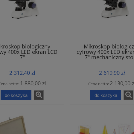
kroskop biologiczny
Mikroskop biologic
owy 400x LED ekran LCD
cyfrowy 400x LED ekra
7"
7" mechaniczny stol
2 312,40 zł
2 619,90 zł
1 880,00 zł
2 130,00 z
Cena netto:
Cena netto:
do koszyka
do koszyka