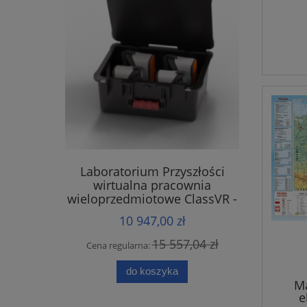
Laboratorium Przyszłości
wirtualna pracownia
wieloprzedmiotowe ClassVR -
zestaw 4 sztuk gogle Premium
10 947,00 zł
15 557,04 zł
Cena regularna:
do koszyka
Ma
e