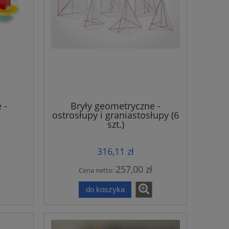
 -
Bryły geometryczne -
ostrosłupy i graniastosłupy (6
szt.)
316,11 zł
257,00 zł
Cena netto:
do koszyka