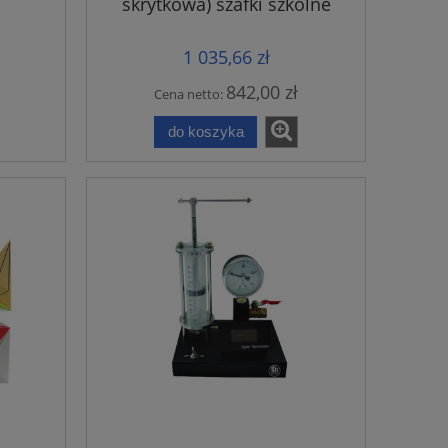
skrytkowa) szafki szkolne
metalowe
1 035,66 zł
842,00 zł
Cena netto:
do koszyka