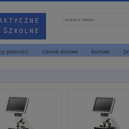
y płatności
Cennik dostaw
Kontakt
Dr