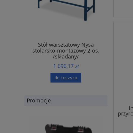
Stół warsztatowy Nysa
stolarsko-montażowy 2-os.
/składany/
1 696,17 zł
do koszyka
Promocje
I
przyro