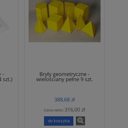
 -
Bryły geometryczne -
 szt.)
wielościany pełne 9 szt.
388,68 zł
316,00 zł
Cena netto:
do koszyka