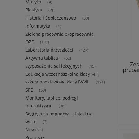
Muzyka
(4)
Plastyka
(2)
Historia i Społeczeństwo
(30)
Informatyka
(1)
Zielona pracownia ekopracownia,
OZE
(137)
Laboratoria przyszłości
(127)
Aktywna tablica
(62)
Ze
Wyposażenie sal lekcyjnych
(15)
prepa
Edukacja wczesnoszkolna klasy I-III,
szkoła podstawowa klasy IV-VIII
(191)
SPE
(50)
Monitory, tablice, podłogi
interaktywne
(38)
Segregacja odpadów - stojaki na
worki
(3)
Nowości
Promocje