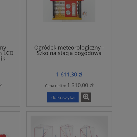
zny
Ogródek meteorologiczny -
n LCD
Szkolna stacja pogodowa
ik
1 611,30 zł
ł
1 310,00 zł
Cena netto:
do koszyka