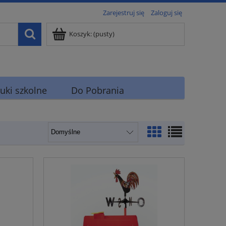
Zarejestruj się
Zaloguj się
Koszyk:
(pusty)
uki szkolne
Do Pobrania