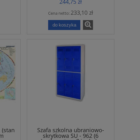
244,75 zł
233,10 zł
Cena netto:
do koszyka
 (stan
Szafa szkolna ubraniowo-
cm
skrytkowa SU - 962 (6