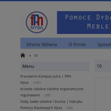
Strona Główna
O firmie
Sposob
»
10
10
Menu
Pracownie Kompas Jutra | FPN
Nysa
(141)
Krzesła szkolne solidne ergonomiczne
regulowane
(35)
Stoły, ławki szkolne i biurka | Fabryka
Pomocy Naukowych Nysa
(92)