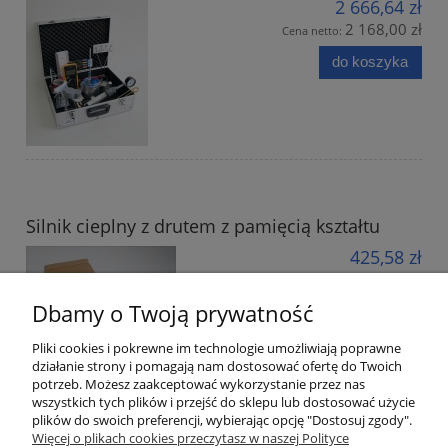
2 666,64 zł
2 168,00 zł
Cena netto:
do koszyka
Silnik cieplny z drutem z pamięcią kształtu
425,58 zł
346,00 zł
Cena netto:
Dbamy o Twoją prywatność
do koszyka
Pliki cookies i pokrewne im technologie umożliwiają poprawne
działanie strony i pomagają nam dostosować ofertę do Twoich
potrzeb. Możesz zaakceptować wykorzystanie przez nas
wszystkich tych plików i przejść do sklepu lub dostosować użycie
plików do swoich preferencji, wybierając opcję "Dostosuj zgody".
Informacje
Więcej o plikach cookies przeczytasz w naszej Polityce