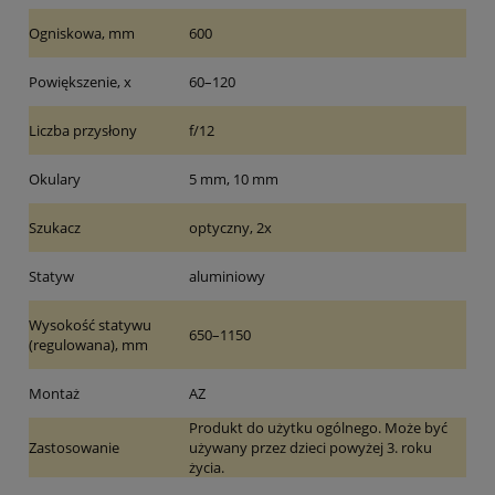
Ogniskowa, mm
600
Powiększenie, x
60–120
Liczba przysłony
f/12
Okulary
5 mm, 10 mm
Szukacz
optyczny, 2x
Statyw
aluminiowy
Wysokość statywu
650–1150
(regulowana), mm
Montaż
AZ
Produkt do użytku ogólnego. Może być
Zastosowanie
używany przez dzieci powyżej 3. roku
życia.