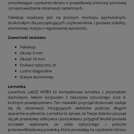
umożliwiające uzyskanie obrazu o prawidłowej orientacji pionowej
i przeprowadzanie obserwacji naziemnych.
Teleskop osadzany jest na prostym montażu azymutalnym,
doskonałym dla początkujących użytkowników, i posiada stabilny,
aluminiowy statyw o regulowanej wysokości.
Zawartość zestawu:
Teleskop
Okular 5 mm
Okular 10 mm
Szukacz optyczny 2x
Lustro diagonalne
Statyw aluminiowy
Lornetka
Levenhuk LabZZ MTВ3 to kompaktowa lornetka z pryzmatem
dachowym, lekkim korpusem z tworzywa sztucznego oraz 4-
krotnym powiększeniem. Ten niewielki przyrząd doskonale nadaje
się do obserwacji intrygujących widoków podczas długich
spacerów w plenerze. Lornetka ta sprawi, że Twoje dziecko poczuje
się jak prawdziwy odkrywca i poszukiwacz przygód! Model posiada
soczewki wykonane ze szkła optycznego i pokryte
przeciwodblaskową powłoką, które pozwalają na uzyskanie obrazu