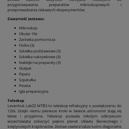
przygotowywania preparatów mikroskopowych i
przeprowadzania ciekawych eksperymentów.
Zawartość zestawu:
Mikroskop
Okular 10x
Żarówka pomocnicza
Fiolka (3)
Szkiełka podstawowe (3)
Szkiełka nakrywkowe (3)
Naklejki na preparaty (3)
Skalpel
Pipeta
Szpatułka
Peseta
Igła preparacyjna
Teleskop
Levenhuk LabZZ MTВ3 to teleskop refrakcyjny o powiększeniu do
120x. Dzięki niemu pierwsze kroki w świecie astronomii stają się
łatwe i przyjemne. Teleskop pozwala młodym odkrywcom
wszechświata zobaczyć piękno planet Układu Słonecznego i
księżycowych krajobrazów. Zestaw zawiera także lustro diagonalne