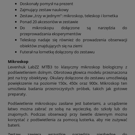
Doskonały pomysł na prezent
Zajmujący zestaw naukowy
Zestaw „trzy w jednym”: mikroskop, teleskop i lornetka
Ponad 20 akcesoriów w zestawie
Do mikroskopu dołączone są narzędzia do
przeprowadzania eksperymentów
Teleskop nadaje się również do prowadzenia obserwacji
obiektów znajdujących się na ziemi
Futerał na lornetkę dołączony do zestawu
Mikroskop
Levenhuk LabZZ MTВ3 to klasyczny mikroskop biologiczny z
podświetleniem dolnym. Obrotowa głowica modelu przeznaczona
jest na trzy obiektywy. Okulary dołączone do zestawu umożliwiają
powiększenie na poziomie 150x, 450x oraz 900x. Mikroskop ten
umożliwia badania przezroczystych próbek, takich jak gotowe
preparaty.
Podświetlenie mikroskopu zasilane jest bateriami, a urządzenie
łatwo można zabrać ze sobą na wycieczkę, do szkoły lub do
znajomych. Podczas obserwacji przy świetle dziennym można
korzystać z podświetlenia za pomocą lusterka, aby nie zużywać
baterii.
Zestaw zawiera wszystkie narzędzia niezbędne do