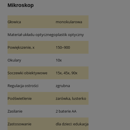
Mikroskop
Głowica
monokularowa
Materiał układu optycznego
plastik optyczny
Powiększenie, x
150–900
Okulary
10х
Soczewki obiektywowe
15х, 45х, 90х
Regulacja ostrości
zgrubna
Podświetlenie
żarówka, lusterko
Zasilanie
2 baterie AA
Zastosowanie
dla dzieci: edukacja