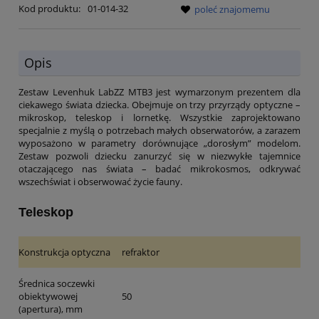
Kod produktu:
01-014-32
poleć znajomemu
Opis
Zestaw Levenhuk LabZZ MTB3 jest wymarzonym prezentem dla
ciekawego świata dziecka. Obejmuje on trzy przyrządy optyczne –
mikroskop, teleskop i lornetkę. Wszystkie zaprojektowano
specjalnie z myślą o potrzebach małych obserwatorów, a zarazem
wyposażono w parametry dorównujące „dorosłym” modelom.
Zestaw pozwoli dziecku zanurzyć się w niezwykłe tajemnice
otaczającego nas świata – badać mikrokosmos, odkrywać
wszechświat i obserwować życie fauny.
Teleskop
Konstrukcja optyczna
refraktor
Średnica soczewki
obiektywowej
50
(apertura), mm