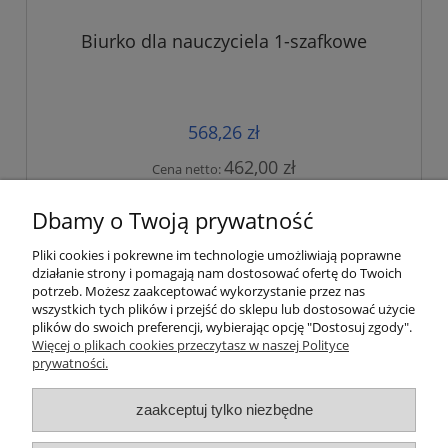
Biurko dla nauczyciela 1-szafkowe
568,26 zł
462,00 zł
Cena netto:
do koszyka
Dbamy o Twoją prywatność
Pliki cookies i pokrewne im technologie umożliwiają poprawne
działanie strony i pomagają nam dostosować ofertę do Twoich
«
1
2
3
»
potrzeb. Możesz zaakceptować wykorzystanie przez nas
wszystkich tych plików i przejść do sklepu lub dostosować użycie
plików do swoich preferencji, wybierając opcję "Dostosuj zgody".
Informacje
Więcej o plikach cookies przeczytasz w naszej Polityce
prywatności.
Meble szkolne
zaakceptuj tylko niezbędne
Pomoce dydaktyczne