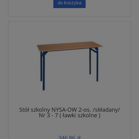
do koszyka
Stół szkolny NYSA-OW 2-os. /składany/
Nr 3 - 7 ( ławki szkolne )
346,86 zł