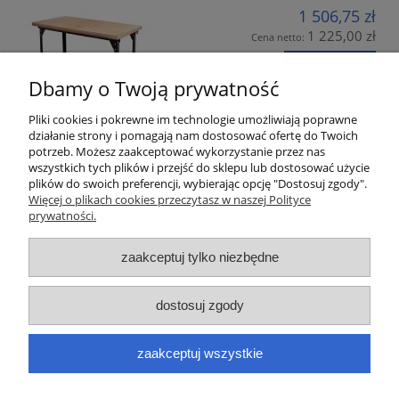
1 506,75 zł
1 225,00 zł
Cena netto:
do koszyka
Dbamy o Twoją prywatność
Pliki cookies i pokrewne im technologie umożliwiają poprawne
działanie strony i pomagają nam dostosować ofertę do Twoich
potrzeb. Możesz zaakceptować wykorzystanie przez nas
wszystkich tych plików i przejść do sklepu lub dostosować użycie
plików do swoich preferencji, wybierając opcję "Dostosuj zgody".
Informacje
Więcej o plikach cookies przeczytasz w naszej Polityce
prywatności.
Meble szkolne
zaakceptuj tylko niezbędne
Pomoce dydaktyczne
dostosuj zgody
Płatności i dostawa
zaakceptuj wszystkie
Moje konto