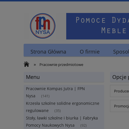
Strona Główna
O firmie
Sposob
»
Pracownie przedmiotowe
Menu
Opcje 
Pracownie Kompas Jutra | FPN
Producen
Nysa
(141)
Krzesła szkolne solidne ergonomiczne
Promocja
regulowane
(35)
Stoły, ławki szkolne i biurka | Fabryka
Pomocy Naukowych Nysa
(92)