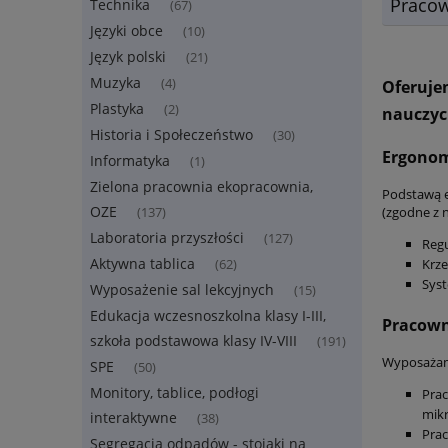
Praco
Technika
(67)
Języki obce
(10)
Język polski
(21)
Muzyka
(4)
Oferuje
Plastyka
(2)
nauczyc
Historia i Społeczeństwo
(30)
Ergonomi
Informatyka
(1)
Zielona pracownia ekopracownia,
Podstawą e
OZE
(zgodne z 
(137)
Laboratoria przyszłości
(127)
Regu
Aktywna tablica
Krze
(62)
Syst
Wyposażenie sal lekcyjnych
(15)
Edukacja wczesnoszkolna klasy I-III,
Pracown
szkoła podstawowa klasy IV-VIII
(191)
Wyposażamy
SPE
(50)
Monitory, tablice, podłogi
Prac
mikr
interaktywne
(38)
Prac
Segregacja odpadów - stojaki na