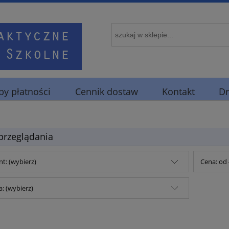
y płatności
Cennik dostaw
Kontakt
Dr
przeglądania
t: (wybierz)
Cena: od 
: (wybierz)