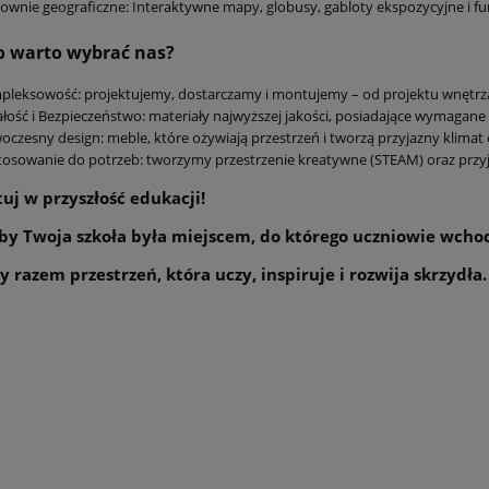
ownie geograficzne: Interaktywne mapy, globusy, gabloty ekspozycyjne i fun
o warto wybrać nas?
leksowość: projektujemy, dostarczamy i montujemy – od projektu wnętrza 
łość i Bezpieczeństwo: materiały najwyższej jakości, posiadające wymagane a
czesny design: meble, które ożywiają przestrzeń i tworzą przyjazny klimat
osowanie do potrzeb: tworzymy przestrzenie kreatywne (STEAM) oraz przy
uj w przyszłość edukacji!
by Twoja szkoła była miejscem, do którego uczniowie wchod
 razem przestrzeń, która uczy, inspiruje i rozwija skrzydła.