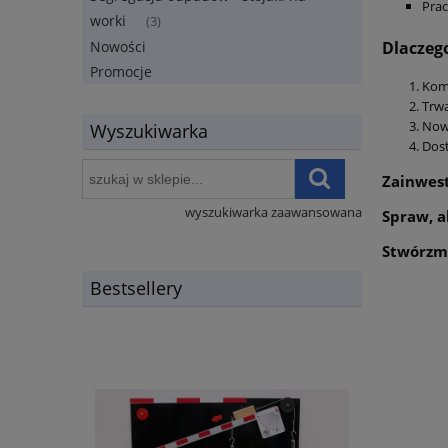
Prac
worki
(3)
Dlaczeg
Nowości
Promocje
Komp
Trwa
Nowo
Wyszukiwarka
Dost
Zainwest
wyszukiwarka zaawansowana
Spraw, a
Stwórzmy
Bestsellery