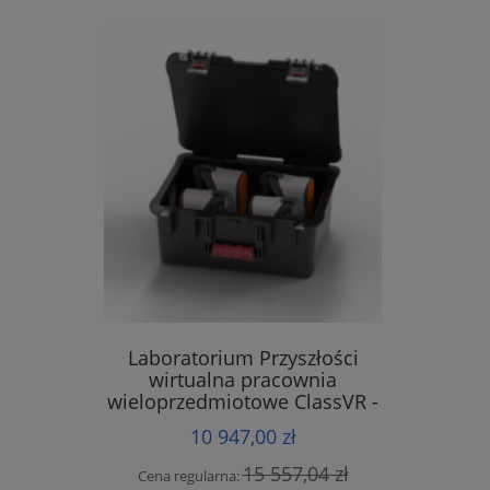
Laboratorium Przyszłości
wirtualna pracownia
wieloprzedmiotowe ClassVR -
zestaw 4 sztuk gogle Premium
10 947,00 zł
15 557,04 zł
Cena regularna: