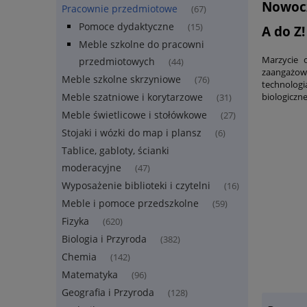
Nowocz
Pracownie przedmiotowe
(67)
Pomoce dydaktyczne
(15)
A do Z!
Meble szkolne do pracowni
Marzycie 
przedmiotowych
(44)
zaangażowa
Meble szkolne skrzyniowe
(76)
technologi
biologiczne
Meble szatniowe i korytarzowe
(31)
Meble świetlicowe i stołówkowe
(27)
Stojaki i wózki do map i plansz
(6)
Tablice, gabloty, ścianki
moderacyjne
(47)
Wyposażenie biblioteki i czytelni
(16)
Meble i pomoce przedszkolne
(59)
Fizyka
(620)
Biologia i Przyroda
(382)
Chemia
(142)
Matematyka
(96)
Geografia i Przyroda
(128)