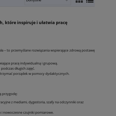
które inspiruje i ułatwia pracę
esła – to przemyślane rozwiązania wspierające zdrową postawę
wiające pracę indywidualną i grupową.
podczas długich zajęć.
ą utrzymać porządek w pomocy dydaktycznych.
ą przygodę:
acyjne z mediami, dygestoria, szafy na odczynniki oraz
eń i nowoczesne czujniki pomiarowe.