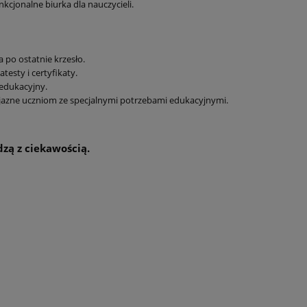
kcjonalne biurka dla nauczycieli.
po ostatnie krzesło.
testy i certyfikaty.
 edukacyjny.
jazne uczniom ze specjalnymi potrzebami edukacyjnymi.
zą z ciekawością.