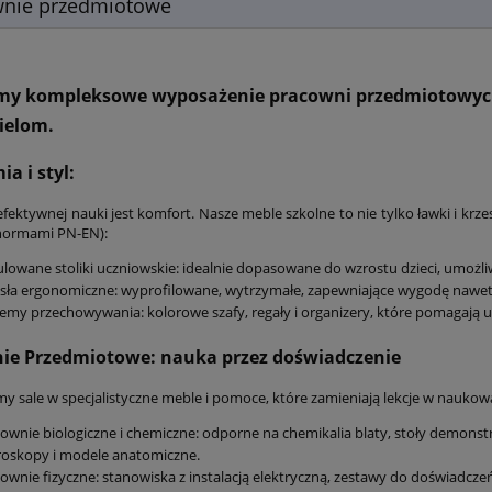
wnie przedmiotowe
my kompleksowe wyposażenie pracowni przedmiotowych, 
ielom.
a i styl:
fektywnej nauki jest komfort. Nasze meble szkolne to nie tylko ławki i krz
normami PN-EN):
lowane stoliki uczniowskie: idealnie dopasowane do wzrostu dzieci, umożli
sła ergonomiczne: wyprofilowane, wytrzymałe, zapewniające wygodę nawet 
emy przechowywania: kolorowe szafy, regały i organizery, które pomagaj
ie Przedmiotowe: nauka przez doświadczenie
 sale w specjalistyczne meble i pomoce, które zamieniają lekcje w naukow
ownie biologiczne i chemiczne: odporne na chemikalia blaty, stoły demonstr
oskopy i modele anatomiczne.
ownie fizyczne: stanowiska z instalacją elektryczną, zestawy do doświadcz