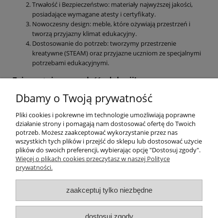
Trwałość i Bezpieczeństwo: materiały najwyższej jakości,
posiadające wymagane atesty i certyfikaty.
Nowoczesny design: meble, które ożywiają przestrzeń i
tworzą przyjazny klimat edukacyjny.
Dostosowanie do potrzeb: tworzymy przestrzenie
kreatywne (STEAM) oraz przyjazne uczniom ze specjalnymi
potrzebami edukacyjnymi.
Zainwestuj w przyszłość edukacji!
Dbamy o Twoją prywatność
Spraw, aby Twoja szkoła była miejscem, do którego
uczniowie wchodzą z ciekawością.
Pliki cookies i pokrewne im technologie umożliwiają poprawne
Stwórzmy razem przestrzeń, która uczy, inspiruje i
działanie strony i pomagają nam dostosować ofertę do Twoich
potrzeb. Możesz zaakceptować wykorzystanie przez nas
rozwija skrzydła.
wszystkich tych plików i przejść do sklepu lub dostosować użycie
plików do swoich preferencji, wybierając opcję "Dostosuj zgody".
Informacje
Więcej o plikach cookies przeczytasz w naszej Polityce
prywatności.
Meble szkolne
zaakceptuj tylko niezbędne
Pomoce dydaktyczne
dostosuj zgody