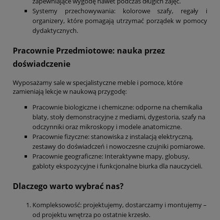
zapewniające wygodę nawet podczas długich zajęć.
Systemy przechowywania: kolorowe szafy, regały i
organizery, które pomagają utrzymać porządek w pomocy
dydaktycznych.
Pracownie Przedmiotowe: nauka przez
doświadczenie
Wyposażamy sale w specjalistyczne meble i pomoce, które
zamieniają lekcje w naukową przygodę:
Pracownie biologiczne i chemiczne: odporne na chemikalia
blaty, stoły demonstracyjne z mediami, dygestoria, szafy na
odczynniki oraz mikroskopy i modele anatomiczne.
Pracownie fizyczne: stanowiska z instalacją elektryczną,
zestawy do doświadczeń i nowoczesne czujniki pomiarowe.
Pracownie geograficzne: Interaktywne mapy, globusy,
gabloty ekspozycyjne i funkcjonalne biurka dla nauczycieli.
Dlaczego warto wybrać nas?
Kompleksowość: projektujemy, dostarczamy i montujemy –
od projektu wnętrza po ostatnie krzesło.