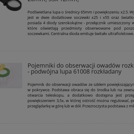
Podświetlana lupa o średnicy 65mm i powiększeniu x2.5. 
jest w dwie dodatkowe soczewki x25 i x55 oraz światł
posiada 4 diody szerokokątne - przełącznik umieszczony w 
które oświetlają przedmioty obserwowane pod poszc
soczewkami. Centralna dioda emituje świtało ultrafioletowe
Pojemniki do obserwacji owadów rozk
- podwójna lupa 61008 rozkładany
Pojemnik do obserwacji owadów ze szkłem powiększającym
w pokrywce. Podstawa obraca się do środka lub na zewną
otwarcia teleskopu, a dodatkowo dostępna jest przeg
powiększeniem 3,5x, w której ostrość można regulować, p
przeglądarkę w górę lub w dół. Przezroczysta podstawa z mik