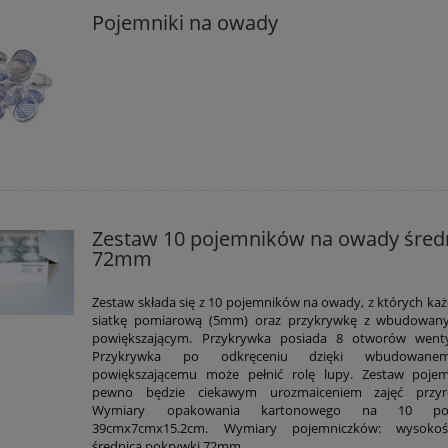
Pojemniki na owady
Zestaw 10 pojemników na owady śred
72mm
Zestaw składa się z 10 pojemników na owady, z których każ
siatkę pomiarową (5mm) oraz przykrywkę z wbudowan
powiększającym. Przykrywka posiada 8 otworów wentyl
Przykrywka po odkręceniu dzięki wbudowane
powiększającemu może pełnić rolę lupy. Zestaw poje
pewno będzie ciekawym urozmaiceniem zajęć przyro
Wymiary opakowania kartonowego na 10 poj
39cmx7cmx15.2cm. Wymiary pojemniczków: wysoko
średnica pokrywki 72mm.