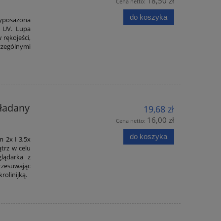
18,50 zł
Cena netto:
do koszyka
Wyposażona
o UV. Lupa
rękojeści,
zególnymi
.
ładany
19,68 zł
16,00 zł
Cena netto:
do koszyka
 2x I 3,5x
trz w celu
lądarka z
rzesuwając
rolinijką.