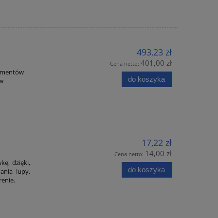
493,23 zł
401,00 zł
Cena netto:
lementów
do koszyka
ów
17,22 zł
14,00 zł
Cena netto:
ę, dzięki,
do koszyka
ania lupy.
erenie.