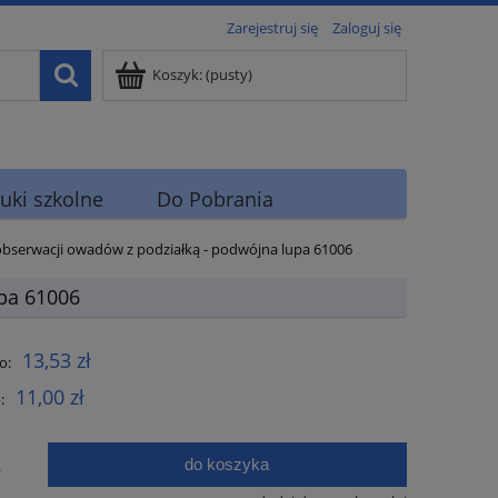
Zarejestruj się
Zaloguj się
Koszyk:
(pusty)
uki szkolne
Do Pobrania
obserwacji owadów z podziałką - podwójna lupa 61006
pa 61006
13,53 zł
o:
11,00 zł
:
do koszyka
.