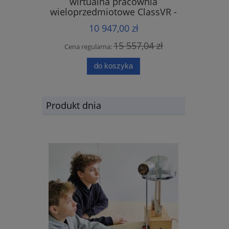
wirtualna pracownia
wieloprzedmiotowe ClassVR -
zestaw 4 sztuk gogle Premium
10 947,00 zł
15 557,04 zł
Cena regularna:
do koszyka
Produkt dnia