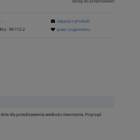
dodaj do przechowalni
:
-
zapytaj o produkt
ktu:
06-112-2
poleć znajomemu
nie dla przedstawienia wielkości stworzenia. Przyrząd