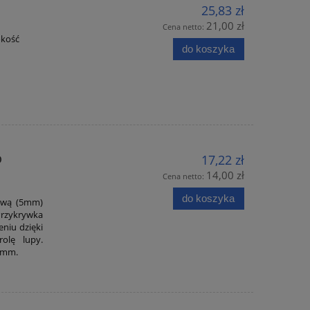
25,83 zł
21,00 zł
Cena netto:
okość
do koszyka
o
17,22 zł
14,00 zł
Cena netto:
do koszyka
ową (5mm)
Przykrywka
niu dzięki
olę lupy.
2mm.