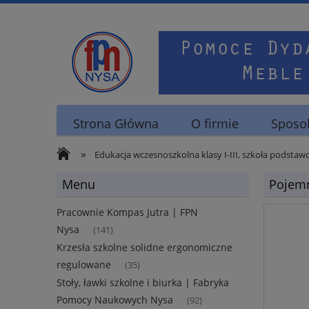
Strona Główna
O firmie
Sposob
»
Edukacja wczesnoszkolna klasy I-III, szkoła podstawo
Menu
Pojemn
Pracownie Kompas Jutra | FPN
Nysa
(141)
Krzesła szkolne solidne ergonomiczne
regulowane
(35)
Stoły, ławki szkolne i biurka | Fabryka
Pomocy Naukowych Nysa
(92)