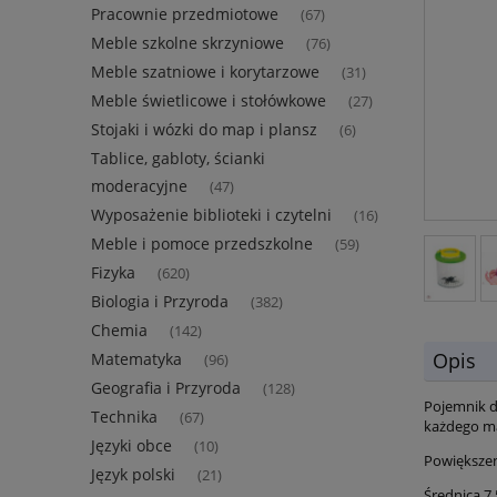
Pracownie przedmiotowe
(67)
Meble szkolne skrzyniowe
(76)
Meble szatniowe i korytarzowe
(31)
Meble świetlicowe i stołówkowe
(27)
Stojaki i wózki do map i plansz
(6)
Tablice, gabloty, ścianki
moderacyjne
(47)
Wyposażenie biblioteki i czytelni
(16)
Meble i pomoce przedszkolne
(59)
Fizyka
(620)
Biologia i Przyroda
(382)
Chemia
(142)
Opis
Matematyka
(96)
Geografia i Przyroda
(128)
Pojemnik d
Technika
(67)
każdego m
Języki obce
(10)
Powiększen
Język polski
(21)
Średnica 7