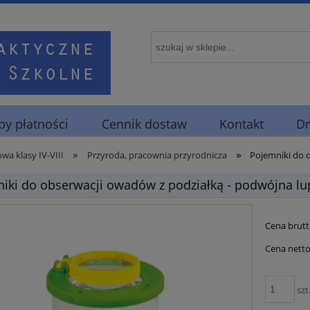
y płatności
Cennik dostaw
Kontakt
Dr
»
»
wa klasy IV-VIII
Przyroda, pracownia przyrodnicza
Pojemniki do 
iki do obserwacji owadów z podziałką - podwójna lu
Cena brutt
Cena netto
szt