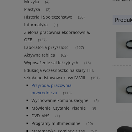
Muzyka
(4)
Plastyka
(2)
Historia i Społeczeństwo
(30)
Produk
Informatyka
(1)
Zielona pracownia ekopracownia,
OZE
(137)
Laboratoria przyszłości
(127)
Aktywna tablica
(62)
Wyposażenie sal lekcyjnych
(15)
Edukacja wczesnoszkolna klasy I-III,
szkoła podstawowa klasy IV-VIII
(191)
Przyroda, pracownia
przyrodnicza
(113)
Wychowanie komunukacyjne
(5)
Mówienie, Czytanie, Pisanie
(9)
DVD, VHS
(1)
Programy multimedialne
(20)
Matematyka, Pomiary, Czas
(57)