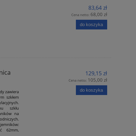
83,64 zł
68,00 zł
Cena netto:
do koszyka
nica
129,15 zł
105,00 zł
Cena netto:
do koszyka
dy zawiera
ym szkłem
acyjnych.
mu szkłu
mników na
dniczych.
emników:
ść 62mm,