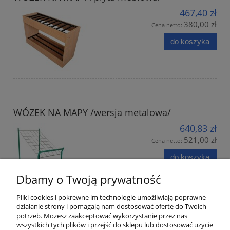
467,40 zł
380,00 zł
Cena netto:
do koszyka
WÓZEK NA MAPY /wersja metalowa/
640,83 zł
521,00 zł
Cena netto:
do koszyka
Dbamy o Twoją prywatność
Pliki cookies i pokrewne im technologie umożliwiają poprawne
działanie strony i pomagają nam dostosować ofertę do Twoich
potrzeb. Możesz zaakceptować wykorzystanie przez nas
wszystkich tych plików i przejść do sklepu lub dostosować użycie