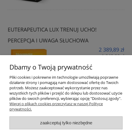
EUTERAPEUTICA LUX TRENUJ UCHO!
PERCEPCJA I UWAGA SŁUCHOWA
2 389,89 zł
1 943,00 zł
Cena netto:
Dbamy o Twoją prywatność
do koszyka
Pliki cookies i pokrewne im technologie umożliwiają poprawne
działanie strony i pomagają nam dostosować ofertę do Twoich
potrzeb. Możesz zaakceptować wykorzystanie przez nas
wszystkich tych plików i przejść do sklepu lub dostosować użycie
plików do swoich preferencji, wybierając opcję "Dostosuj zgody".
Informacje
Więcej o plikach cookies przeczytasz w naszej Polityce
prywatności.
Meble szkolne
zaakceptuj tylko niezbędne
Pomoce dydaktyczne