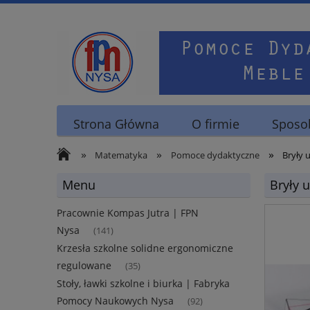
Strona Główna
O firmie
Sposob
»
»
»
Matematyka
Pomoce dydaktyczne
Bryły 
Menu
Bryły 
Pracownie Kompas Jutra | FPN
Nysa
(141)
Krzesła szkolne solidne ergonomiczne
regulowane
(35)
Stoły, ławki szkolne i biurka | Fabryka
Pomocy Naukowych Nysa
(92)