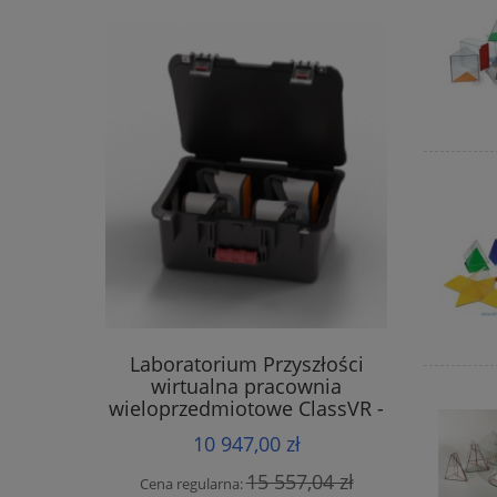
Laboratorium Przyszłości
wirtualna pracownia
wieloprzedmiotowe ClassVR -
zestaw 4 sztuk gogle Premium
10 947,00 zł
15 557,04 zł
Cena regularna: