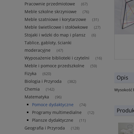
Pracownie przedmiotowe
(67)
Meble szkolne skrzyniowe
(76)
Meble szatniowe i korytarzowe
(31)
Meble świetlicowe i stołówkowe
(27)
Stojaki i wózki do map i plansz
(6)
Tablice, gabloty, ścianki
moderacyjne
(47)
Wyposażenie biblioteki i czytelni
(16)
Meble i pomoce przedszkolne
(59)
Fizyka
(620)
Opis
Biologia i Przyroda
(382)
Chemia
(142)
Wysokość b
Matematyka
(96)
Pomoce dydaktyczne
(74)
Produk
Programy multimedialne
(12)
Plansze dydaktyczne
(11)
Geografia i Przyroda
(128)