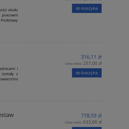
do koszyka
ości około
 pracowni
. Podstawy
316,11 zł
257,00 zł
Cena netto:
ednicami i
do koszyka
 zostały z
owierzchni
zestaw
778,59 zł
633,00 zł
Cena netto: