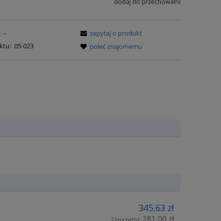
dodaj do przechowalni
:
-
zapytaj o produkt
ktu:
05-023
poleć znajomemu
345,63 zł
281,00 zł
Cena netto: