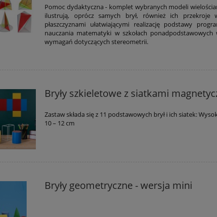
Pomoc dydaktyczna - komplet wybranych modeli wielościa
ilustrują, oprócz samych brył, również ich przekroje
płaszczyznami ułatwiającymi realizację podstawy prog
nauczania matematyki w szkołach ponadpodstawowych w
wymagań dotyczących stereometrii.
Bryły szkieletowe z siatkami magnety
Zastaw składa się z 11 podstawowych brył i ich siatek: Wyso
10 – 12 cm
Bryły geometryczne - wersja mini