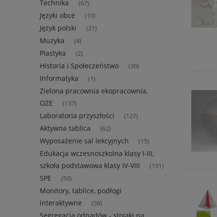
Technika
(67)
Języki obce
(10)
Język polski
(21)
Muzyka
(4)
Plastyka
(2)
Historia i Społeczeństwo
(30)
Informatyka
(1)
Zielona pracownia ekopracownia,
OZE
(137)
Laboratoria przyszłości
(127)
Aktywna tablica
(62)
Wyposażenie sal lekcyjnych
(15)
Edukacja wczesnoszkolna klasy I-III,
szkoła podstawowa klasy IV-VIII
(191)
SPE
(50)
Monitory, tablice, podłogi
interaktywne
(38)
Segregacja odpadów - stojaki na