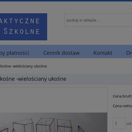
y płatności
Cennik dostaw
Kontakt
Dr
ukośne -wielościany ukośne
ukośne -wielościany ukośne
Cena brutt
Cena netto
szt