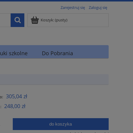
Zarejestruj się
Zaloguj się
Koszyk:
(pusty)
uki szkolne
Do Pobrania
305,04 zł
o:
248,00 zł
:
do koszyka
.