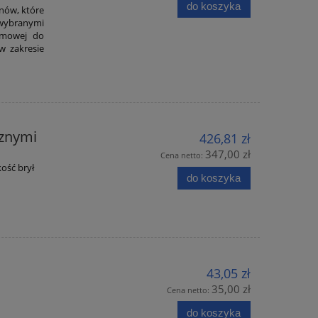
do koszyka
nów, które
 wybranymi
ramowej do
 zakresie
cznymi
426,81 zł
347,00 zł
Cena netto:
kość brył
do koszyka
43,05 zł
35,00 zł
Cena netto:
do koszyka