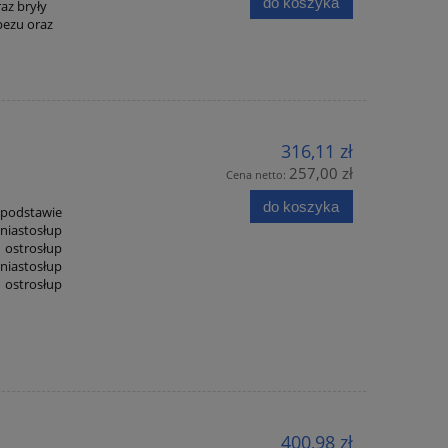
do koszyka
az bryły
pezu oraz
316,11 zł
257,00 zł
Cena netto:
do koszyka
 podstawie
niastosłup
ostrosłup
iastosłup
ostrosłup
400,98 zł